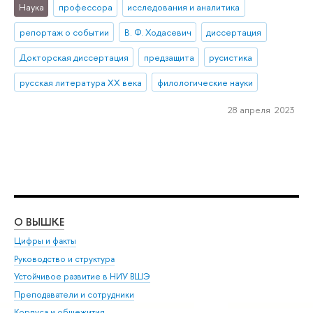
Наука
профессора
исследования и аналитика
репортаж о событии
В. Ф. Ходасевич
диссертация
Докторская диссертация
предзащита
русистика
русская литература ХХ века
филологические науки
28 апреля 2023
О ВЫШКЕ
ОБ
Цифры и факты
Ли
Руководство и структура
Дов
Устойчивое развитие в НИУ ВШЭ
Ол
Преподаватели и сотрудники
При
Корпуса и общежития
Вы