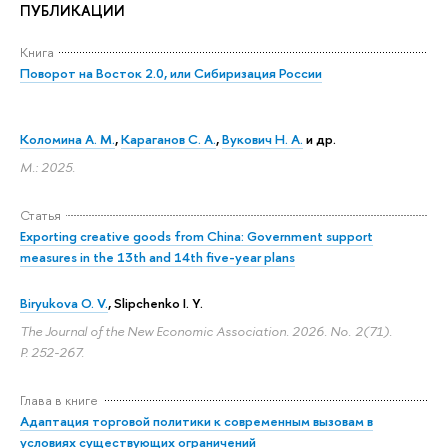
ПУБЛИКАЦИИ
Книга
Поворот на Восток 2.0, или Сибиризация России
Коломина А. М.
,
Караганов С. А.
,
Вукович Н. А.
и др.
М.: 2025.
Статья
Exporting creative goods from China: Government support
measures in the 13th and 14th five-year plans
Biryukova O. V.
, Slipchenko I. Y.
The Journal of the New Economic Association. 2026. No. 2(71).
P. 252-267.
Глава в книге
Адаптация торговой политики к современным вызовам в
условиях существующих ограничений