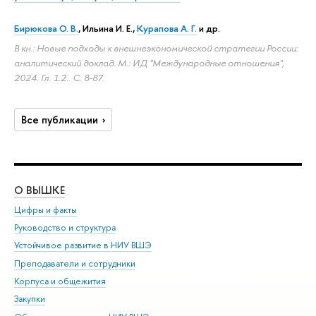
Бирюкова О. В.
, Ильина И. Е.,
Курапова А. Г.
и др.
В кн.: Новые подходы к внешнеэкономической стратегии России:
аналитический доклад. М.: ИД "Международные отношения",
2024. Гл. 1.2..
С. 8-87.
Все публикации
О ВЫШКЕ
ОБ
Цифры и факты
Ли
Руководство и структура
Дов
Устойчивое развитие в НИУ ВШЭ
Ол
Преподаватели и сотрудники
При
Корпуса и общежития
Вы
Закупки
При