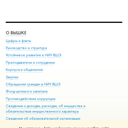
О ВЫШКЕ
ОБ
Цифры и факты
Ли
Руководство и структура
Дов
Устойчивое развитие в НИУ ВШЭ
Ол
Преподаватели и сотрудники
При
Корпуса и общежития
Вы
Закупки
При
Обращения граждан в НИУ ВШЭ
Ас
Фонд целевого капитала
До
Противодействие коррупции
Цен
Сведения о доходах, расходах, об имуществе и
Би
обязательствах имущественного характера
Об
Сведения об образовательной организации
Обр
Людям с ограниченными возможностями здоровья