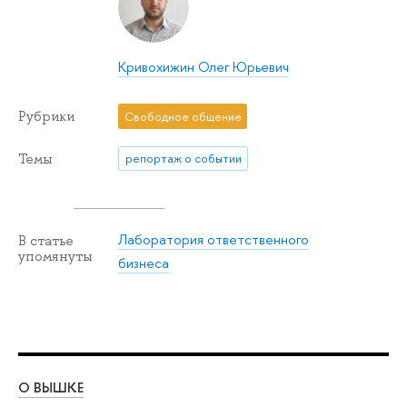
Кривохижин Олег Юрьевич
Рубрики
Свободное общение
Темы
репортаж о событии
Лаборатория ответственного
В статье
упомянуты
бизнеса
О ВЫШКЕ
ОБ