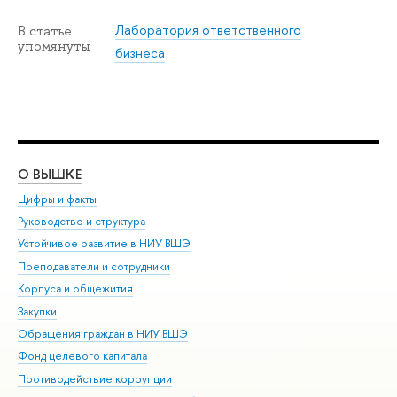
Лаборатория ответственного
В статье
упомянуты
бизнеса
О ВЫШКЕ
ОБ
Цифры и факты
Ли
Руководство и структура
Дов
Устойчивое развитие в НИУ ВШЭ
Ол
Преподаватели и сотрудники
При
Корпуса и общежития
Вы
Закупки
При
Обращения граждан в НИУ ВШЭ
Ас
Фонд целевого капитала
До
Противодействие коррупции
Цен