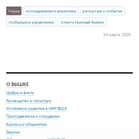
Наука
исследования и аналитика
репортаж о событии
глобальное управление
ответственный бизнес
14 марта 2025
О ВЫШКЕ
ОБ
Цифры и факты
Ли
Руководство и структура
Дов
Устойчивое развитие в НИУ ВШЭ
Ол
Преподаватели и сотрудники
При
Корпуса и общежития
Вы
Закупки
При