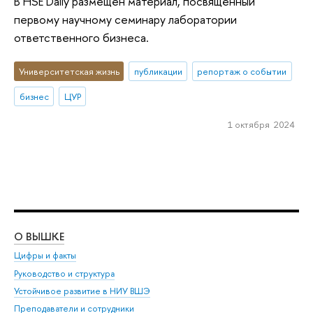
В HSE Daily размещен материал, посвященный
первому научному семинару лаборатории
ответственного бизнеса.
Университетская жизнь
публикации
репортаж о событии
бизнес
ЦУР
1 октября 2024
О ВЫШКЕ
ОБ
Цифры и факты
Ли
Руководство и структура
Дов
Устойчивое развитие в НИУ ВШЭ
Ол
Преподаватели и сотрудники
При