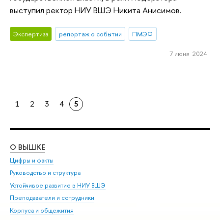
выступил ректор НИУ ВШЭ Никита Анисимов.
Экспертиза
репортаж о событии
ПМЭФ
7 июня 2024
1
2
3
4
5
О ВЫШКЕ
ОБ
Цифры и факты
Ли
Руководство и структура
Дов
Устойчивое развитие в НИУ ВШЭ
Ол
Преподаватели и сотрудники
При
Корпуса и общежития
Вы