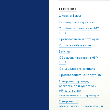
О ВЫШКЕ
Цифры и факты
Руководство и структура
Устойчивое развитие в НИУ
ВШЭ
Преподаватели и сотрудники
Корпуса и общежития
Закупки
Обращения граждан в НИУ
ВШЭ
Фонд целевого капитала
Противодействие коррупции
Сведения о доходах,
расходах, об имуществе и
обязательствах
имущественного характера
Сведения об
образовательной организации