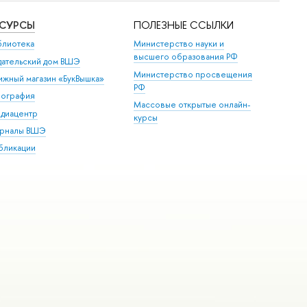
ЕСУРСЫ
ПОЛЕЗНЫЕ ССЫЛКИ
блиотека
Министерство науки и
высшего образования РФ
дательский дом ВШЭ
Министерство просвещения
ижный магазин «БукВышка»
РФ
пография
Массовые открытые онлайн-
диацентр
курсы
рналы ВШЭ
бликации