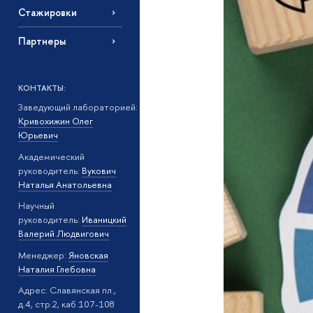
Стажировки
Партнеры
КОНТАКТЫ:
Заведующий лабораторией:
Кривохижин Олег
Юрьевич
Академический
руководитель:
Вукович
Наталья Анатольевна
Научный
руководитель:
Иваницкий
Валерий Людвигович
Менеджер:
Яновская
Наталия Глебовна
Адрес: Славянская пл.,
д.4, стр.2, каб.107-108