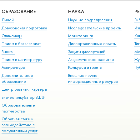
ОБРАЗОВАНИЕ
НАУКА
Р
Лицей
Научные подразделения
Би
Довузовская подготовка
Исследовательские проекты
Из
Олимпиады
Мониторинги
Кн
Прием в бакалавриат
Диссертационные советы
Ти
Вышка+
Защиты диссертаций
Ме
Прием в магистратуру
Академическое развитие
Жу
Аспирантура
Конкурсы и гранты
Пу
Дополнительное
Внешние научно-
образование
информационные ресурсы
Центр развития карьеры
Бизнес-инкубатор ВШЭ
Образовательные
партнерства
Обратная связь и
взаимодействие с
получателями услуг