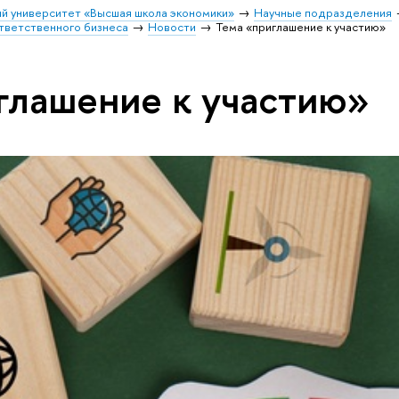
й университет «Высшая школа экономики»
Научные подразделения
тветственного бизнеса
Новости
Тема «приглашение к участию»
глашение к участию»