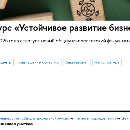
рс «Устойчивое развитие бизн
025 года стартует новый общеуниверситетский факультати
уденты
приглашение к участию
бакалавриат
магистратура
университет «Высшая школа экономики»
→
Научные подразделения
→
Цент
лашение к участию»