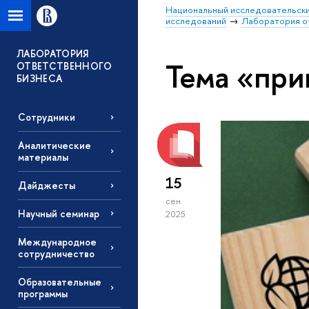
Национальный исследовательски
исследований
Лаборатория о
ЛАБОРАТОРИЯ
Тема «при
ОТВЕТСТВЕННОГО
БИЗНЕСА
Сотрудники
Аналитические
материалы
15
Дайджесты
сен
Научный семинар
2025
Международное
сотрудничество
Образовательные
программы