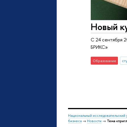
Новый ку
С 24 сентября 2
БРИКС»
Образование
ст
Национальный исследовательский 
бизнеса
→
Новости
→
Тема «приг