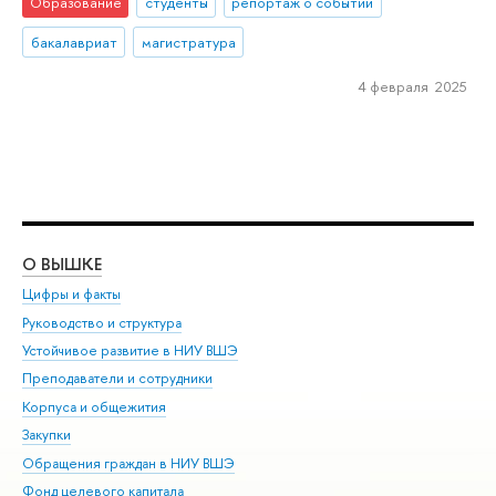
Образование
студенты
репортаж о событии
бакалавриат
магистратура
4 февраля 2025
О ВЫШКЕ
ОБ
Цифры и факты
Ли
Руководство и структура
Дов
Устойчивое развитие в НИУ ВШЭ
Ол
Преподаватели и сотрудники
При
Корпуса и общежития
Вы
Закупки
При
Обращения граждан в НИУ ВШЭ
Ас
Фонд целевого капитала
До