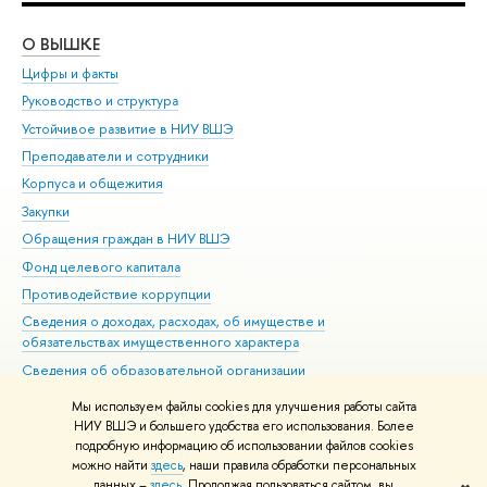
О ВЫШКЕ
ОБ
Цифры и факты
Ли
Руководство и структура
Дов
Устойчивое развитие в НИУ ВШЭ
Ол
Преподаватели и сотрудники
При
Корпуса и общежития
Вы
Закупки
При
Обращения граждан в НИУ ВШЭ
Ас
Фонд целевого капитала
До
Противодействие коррупции
Цен
Сведения о доходах, расходах, об имуществе и
Би
обязательствах имущественного характера
Об
Сведения об образовательной организации
Обр
Людям с ограниченными возможностями здоровья
Мы используем файлы cookies для улучшения работы сайта
Единая платежная страница
НИУ ВШЭ и большего удобства его использования. Более
подробную информацию об использовании файлов cookies
Работа в Вышке
можно найти
здесь
, наши правила обработки персональных
данных –
здесь
. Продолжая пользоваться сайтом, вы