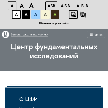
A
A
A
АБВ
АБВ
АБВ
А
А
А
А
А
Обычная версия сайта
Высшая школа экономики
Меню
Центр фундаментальных
исследований
О ЦФИ