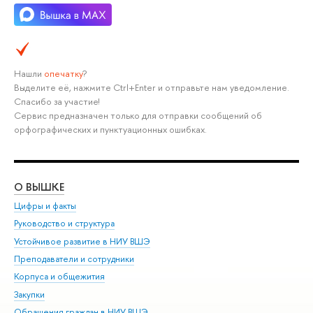
Нашли
опечатку
?
Выделите её, нажмите Ctrl+Enter и отправьте нам уведомление.
Спасибо за участие!
Сервис предназначен только для отправки сообщений об
орфографических и пунктуационных ошибках.
О ВЫШКЕ
ОБ
Цифры и факты
Ли
Руководство и структура
Дов
Устойчивое развитие в НИУ ВШЭ
Ол
Преподаватели и сотрудники
При
Корпуса и общежития
Вы
Закупки
При
Обращения граждан в НИУ ВШЭ
Ас