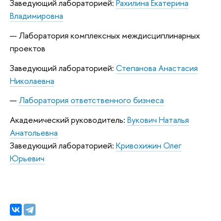
Заведующий лабораторией:
Рахилина Екатерина
Владимировна
Лабор
атория комплексных междисциплинарных
проектов
Заведую
щий лабораторией:
Степанова Анастасия
Николаевна
Лабор
атория ответственного бизнеса
Академический руководитель:
Вукович Наталья
Анатольевна
Заведую
щий лабораторией:
Кривохижин Олег
Юрьевич