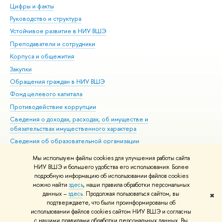
Цифры и факты
Ли
Руководство и структура
Дов
Устойчивое развитие в НИУ ВШЭ
Ол
Преподаватели и сотрудники
При
Корпуса и общежития
Вы
Закупки
При
Обращения граждан в НИУ ВШЭ
Ас
Фонд целевого капитала
До
Противодействие коррупции
Цен
Сведения о доходах, расходах, об имуществе и
Би
обязательствах имущественного характера
Об
Сведения об образовательной организации
Обр
Людям с ограниченными возможностями здоровья
Мы используем файлы cookies для улучшения работы сайта
Единая платежная страница
НИУ ВШЭ и большего удобства его использования. Более
подробную информацию об использовании файлов cookies
Работа в Вышке
можно найти
здесь
, наши правила обработки персональных
данных –
здесь
. Продолжая пользоваться сайтом, вы
✖
Редактору
подтверждаете, что были проинформированы об
© НИУ ВШЭ 1993–2026
Адреса и контакты
Условия использования
использовании файлов cookies сайтом НИУ ВШЭ и согласны
с нашими правилами обработки персональных данных. Вы
материалов
Политика конфиденциальности
Карта сайта