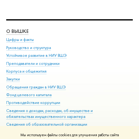
О ВЫШКЕ
ОБ
Цифры и факты
Ли
Руководство и структура
Дов
Устойчивое развитие в НИУ ВШЭ
Ол
Преподаватели и сотрудники
При
Корпуса и общежития
Вы
Закупки
При
Обращения граждан в НИУ ВШЭ
Ас
Фонд целевого капитала
До
Противодействие коррупции
Цен
Сведения о доходах, расходах, об имуществе и
Би
обязательствах имущественного характера
Об
Сведения об образовательной организации
Обр
Людям с ограниченными возможностями здоровья
Мы используем файлы cookies для улучшения работы сайта