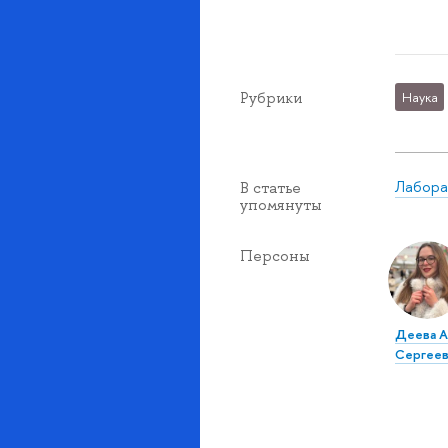
Рубрики
Наука
Лабора
В статье
упомянуты
Персоны
Деева А
Сергеев