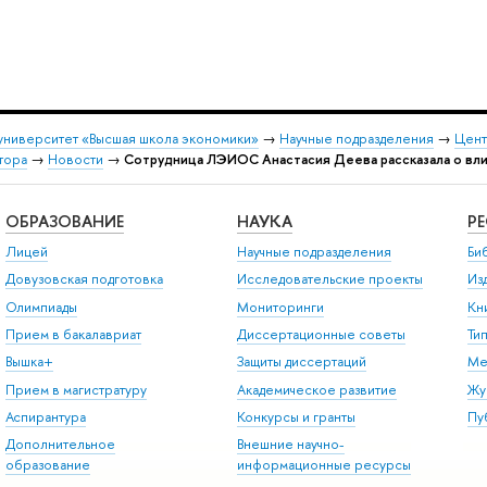
университет «Высшая школа экономики»
→
Научные подразделения
→
Цент
тора
→
Новости
→
Сотрудница ЛЭИОС Анастасия Деева рассказала о влия
ОБРАЗОВАНИЕ
НАУКА
Р
Лицей
Научные подразделения
Би
Довузовская подготовка
Исследовательские проекты
Из
Олимпиады
Мониторинги
Кн
Прием в бакалавриат
Диссертационные советы
Ти
Вышка+
Защиты диссертаций
Ме
Прием в магистратуру
Академическое развитие
Жу
Аспирантура
Конкурсы и гранты
Пу
Дополнительное
Внешние научно-
образование
информационные ресурсы