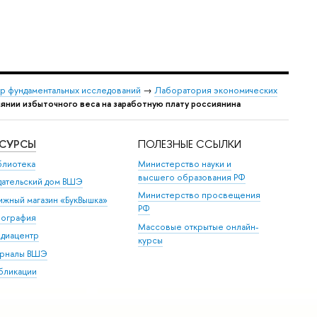
р фундаментальных исследований
→
Лаборатория экономических
нии избыточного веса на заработную плату россиянина
ЕСУРСЫ
ПОЛЕЗНЫЕ ССЫЛКИ
блиотека
Министерство науки и
высшего образования РФ
дательский дом ВШЭ
Министерство просвещения
ижный магазин «БукВышка»
РФ
пография
Массовые открытые онлайн-
диацентр
курсы
рналы ВШЭ
бликации