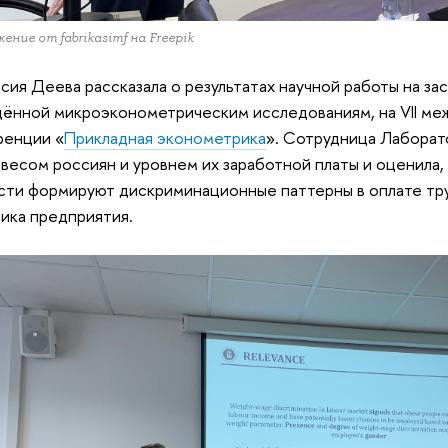
ение от fabrikasimf на Freepik
сия Деева рассказала о результатах научной работы на за
ённой микроэконометрическим исследованиям, на VII ме
ренции «
Прикладная эконометрика
». Сотрудница Лаборат
весом россиян и уровнем их заработной платы и оценила,
сти формируют дискриминационные паттерны в оплате тру
ика предприятия.