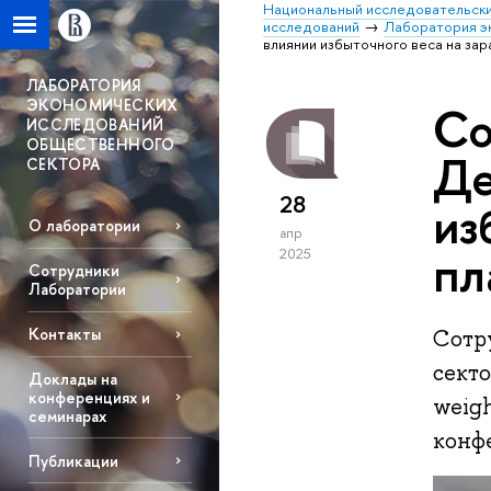
Национальный исследовательски
исследований
Лаборатория э
влиянии избыточного веса на за
ЛАБОРАТОРИЯ
ЭКОНОМИЧЕСКИХ
Со
ИССЛЕДОВАНИЙ
ОБЩЕСТВЕННОГО
Де
СЕКТОРА
28
из
О лаборатории
апр
пл
2025
Сотрудники
Лаборатории
Контакты
Сотр
секто
Доклады на
конференциях и
weigh
семинарах
конфе
Публикации