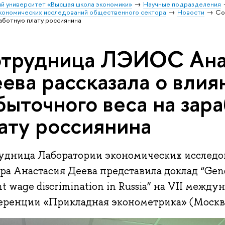
й университет «Высшая школа экономики»
Научные подразделения
кономических исследований общественного сектора
Новости
Со
работную плату россиянина
трудница ЛЭИОС Ана
ева рассказала о влия
быточного веса на зар
ату россиянина
удница Лаборатории экономических исследо
ра Анастасия Деева представила доклад “Gend
t wage discrimination in Russia” на VII межд
ренции «Прикладная эконометрика» (Москва, 