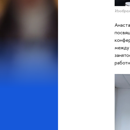
Изображ
Анаста
посвящ
конфе
между 
занято
работн