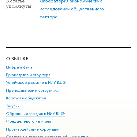
Лаборатория экономических
В статье
упомянуты
исследований общественного
сектора
О ВЫШКЕ
ОБ
Цифры и факты
Ли
Руководство и структура
Дов
Устойчивое развитие в НИУ ВШЭ
Ол
Преподаватели и сотрудники
При
Корпуса и общежития
Вы
Закупки
При
Обращения граждан в НИУ ВШЭ
Ас
Фонд целевого капитала
До
Противодействие коррупции
Цен
Сведения о доходах, расходах, об имуществе и
Би