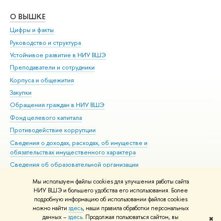
О ВЫШКЕ
ОБ
Цифры и факты
Ли
Руководство и структура
Дов
Устойчивое развитие в НИУ ВШЭ
Ол
Преподаватели и сотрудники
При
Корпуса и общежития
Вы
Закупки
При
Обращения граждан в НИУ ВШЭ
Ас
Фонд целевого капитала
До
Противодействие коррупции
Цен
Сведения о доходах, расходах, об имуществе и
Би
обязательствах имущественного характера
Об
Сведения об образовательной организации
Обр
Людям с ограниченными возможностями здоровья
Мы используем файлы cookies для улучшения работы сайта
Единая платежная страница
НИУ ВШЭ и большего удобства его использования. Более
подробную информацию об использовании файлов cookies
Работа в Вышке
можно найти
здесь
, наши правила обработки персональных
данных –
здесь
. Продолжая пользоваться сайтом, вы
✖