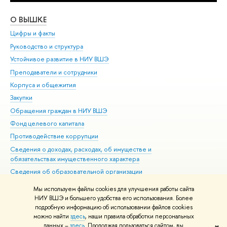
О ВЫШКЕ
ОБ
Цифры и факты
Ли
Руководство и структура
Дов
Устойчивое развитие в НИУ ВШЭ
Ол
Преподаватели и сотрудники
При
Корпуса и общежития
Вы
Закупки
При
Обращения граждан в НИУ ВШЭ
Ас
Фонд целевого капитала
До
Противодействие коррупции
Цен
Сведения о доходах, расходах, об имуществе и
Би
обязательствах имущественного характера
Об
Сведения об образовательной организации
Обр
Людям с ограниченными возможностями здоровья
Мы используем файлы cookies для улучшения работы сайта
Единая платежная страница
НИУ ВШЭ и большего удобства его использования. Более
подробную информацию об использовании файлов cookies
Работа в Вышке
можно найти
здесь
, наши правила обработки персональных
данных –
здесь
. Продолжая пользоваться сайтом, вы