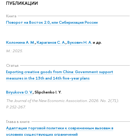
ПУБЛИКАЦИИ
Книга
Поворот на Восток 2.0, или Сибиризация России
Коломина А. М.
,
Караганов С. А.
,
Вукович Н. А.
и др.
М.: 2025.
Статья
Exporting creative goods from China: Government support
measures in the 13th and 14th five-year plans
Biryukova O. V.
, Slipchenko I. Y.
The Journal of the New Economic Association. 2026. No. 2(71).
P. 252-267.
Глава в книге
Адаптация торговой политики к современным вызовам в
условиях существующих ограничений