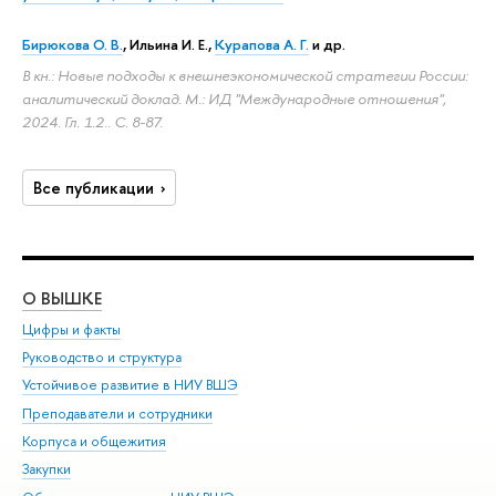
Бирюкова О. В.
, Ильина И. Е.,
Курапова А. Г.
и др.
В кн.: Новые подходы к внешнеэкономической стратегии России:
аналитический доклад. М.: ИД "Международные отношения",
2024. Гл. 1.2..
С. 8-87.
Все публикации
О ВЫШКЕ
ОБ
Цифры и факты
Ли
Руководство и структура
Дов
Устойчивое развитие в НИУ ВШЭ
Ол
Преподаватели и сотрудники
При
Корпуса и общежития
Вы
Закупки
При