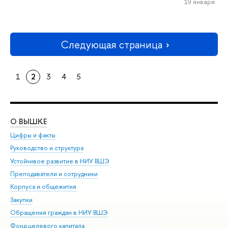
19 января
Следующая страница
1
2
3
4
5
О ВЫШКЕ
ОБ
Цифры и факты
Ли
Руководство и структура
Дов
Устойчивое развитие в НИУ ВШЭ
Ол
Преподаватели и сотрудники
При
Корпуса и общежития
Вы
Закупки
При
Обращения граждан в НИУ ВШЭ
Ас
Фонд целевого капитала
До