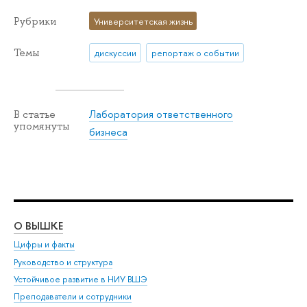
Рубрики
Университетская жизнь
Темы
дискуссии
репортаж о событии
Лаборатория ответственного
В статье
упомянуты
бизнеса
О ВЫШКЕ
ОБ
Цифры и факты
Ли
Руководство и структура
Дов
Устойчивое развитие в НИУ ВШЭ
Ол
Преподаватели и сотрудники
При