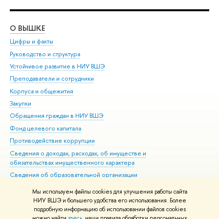
О ВЫШКЕ
ОБ
Цифры и факты
Ли
Руководство и структура
Дов
Устойчивое развитие в НИУ ВШЭ
Ол
Преподаватели и сотрудники
При
Корпуса и общежития
Вы
Закупки
При
Обращения граждан в НИУ ВШЭ
Ас
Фонд целевого капитала
До
Противодействие коррупции
Цен
Сведения о доходах, расходах, об имуществе и
Би
обязательствах имущественного характера
Об
Сведения об образовательной организации
Обр
Людям с ограниченными возможностями здоровья
Мы используем файлы cookies для улучшения работы сайта
Единая платежная страница
НИУ ВШЭ и большего удобства его использования. Более
подробную информацию об использовании файлов cookies
Работа в Вышке
можно найти
здесь
, наши правила обработки персональных