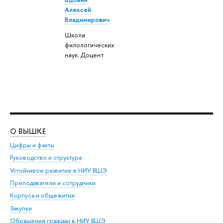
Алексей
Владимирович
Школа
филологических
наук: Доцент
О ВЫШКЕ
ОБ
Цифры и факты
Ли
Руководство и структура
Дов
Устойчивое развитие в НИУ ВШЭ
Ол
Преподаватели и сотрудники
При
Корпуса и общежития
Вы
Закупки
При
Обращения граждан в НИУ ВШЭ
Ас