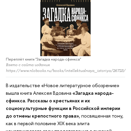
Переплёт книги "Загадка народа-сфинкса"
Взято с сайта издания
https://www.nlobooks.ru/books/intellektualnaya_istoriya/26723/
В издательстве «Новое литературное обозрение»
вышла книга Алексея Вдовина
«Загадка народа-
сфинкса. Рассказы о крестьянах и их
социокультурные функции в Российской империи
до отмены крепостного права»
, посвященная тому,
как в первой половине XIX века элита
конструировала свои представления о русской