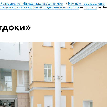
й университет «Высшая школа экономики»
Научные подразделения
кономических исследований общественного сектора
Новости
Те
тдоки»