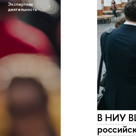
Экспертная
деятельность
В НИУ В
российс