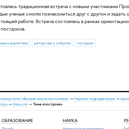
тоялась традиционная встреча с новыми участниками Про
е ученые смогли познакомиться друг с другом и задать
тоящей работе. Встреча состоялась в рамках ориентацио
 постдоков.
ния и аналитика
репортаж о событии
постдоки
университет «Высшая школа экономики»
→
Научные подразделения
→
Цент
тора
→
Новости
→
Тема «постдоки»
ОБРАЗОВАНИЕ
НАУКА
Р
Лицей
Научные подразделения
Би