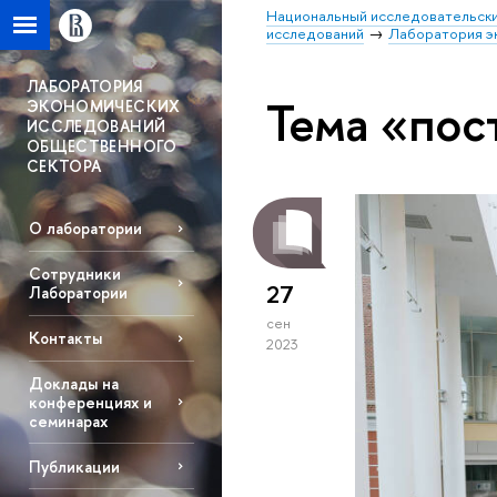
Национальный исследовательски
исследований
Лаборатория э
ЛАБОРАТОРИЯ
Тема «пос
ЭКОНОМИЧЕСКИХ
ИССЛЕДОВАНИЙ
ОБЩЕСТВЕННОГО
СЕКТОРА
О лаборатории
Сотрудники
27
Лаборатории
сен
Контакты
2023
Доклады на
конференциях и
семинарах
Публикации