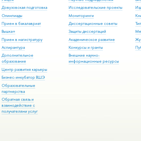
Довузовская подготовка
Исследовательские проекты
Из
Олимпиады
Мониторинги
Кн
Прием в бакалавриат
Диссертационные советы
Ти
Вышка+
Защиты диссертаций
Ме
Прием в магистратуру
Академическое развитие
Жу
Аспирантура
Конкурсы и гранты
Пу
Дополнительное
Внешние научно-
образование
информационные ресурсы
Центр развития карьеры
Бизнес-инкубатор ВШЭ
Образовательные
партнерства
Обратная связь и
взаимодействие с
получателями услуг