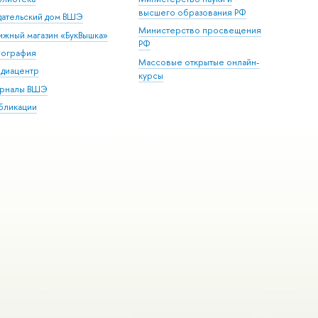
высшего образования РФ
дательский дом ВШЭ
Министерство просвещения
ижный магазин «БукВышка»
РФ
пография
Массовые открытые онлайн-
диацентр
курсы
рналы ВШЭ
бликации