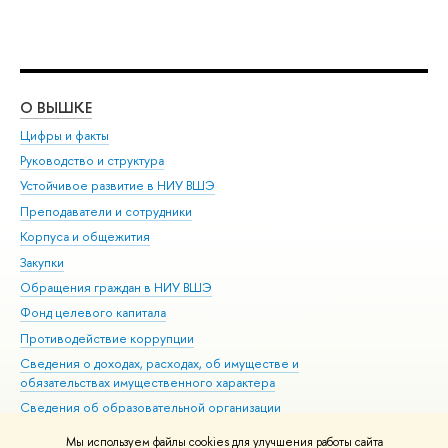
О ВЫШКЕ
ОБ
Цифры и факты
Ли
Руководство и структура
Дов
Устойчивое развитие в НИУ ВШЭ
Ол
Преподаватели и сотрудники
При
Корпуса и общежития
Вы
Закупки
При
Обращения граждан в НИУ ВШЭ
Ас
Фонд целевого капитала
До
Противодействие коррупции
Цен
Сведения о доходах, расходах, об имуществе и
Би
обязательствах имущественного характера
Об
Сведения об образовательной организации
Обр
Людям с ограниченными возможностями здоровья
Мы используем файлы cookies для улучшения работы сайта