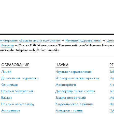
университет «Высшая школа экономики»
→
Научные подразделения
→
Цент
→
Новости
→
Статья П.Ф. Успенского «"Панаевский цикл"» Николая Некрас
ationale Halbjahresschrift für Slavistik»
ОБРАЗОВАНИЕ
НАУКА
Р
Лицей
Научные подразделения
Би
Довузовская подготовка
Исследовательские проекты
Из
Олимпиады
Мониторинги
Кн
Прием в бакалавриат
Диссертационные советы
Ти
Вышка+
Защиты диссертаций
Ме
Прием в магистратуру
Академическое развитие
Жу
Аспирантура
Конкурсы и гранты
Пу