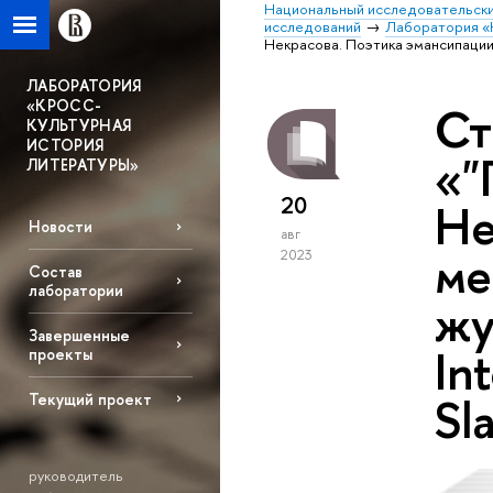
Национальный исследовательски
исследований
Лаборатория «
Некрасова. Поэтика эмансипации и 
ЛАБОРАТОРИЯ
«КРОСС-
Ст
КУЛЬТУРНАЯ
ИСТОРИЯ
«"
ЛИТЕРАТУРЫ»
20
Не
Новости
авг
ме
2023
Состав
лаборатории
жу
Завершенные
In
проекты
Sl
Текущий проект
руководитель