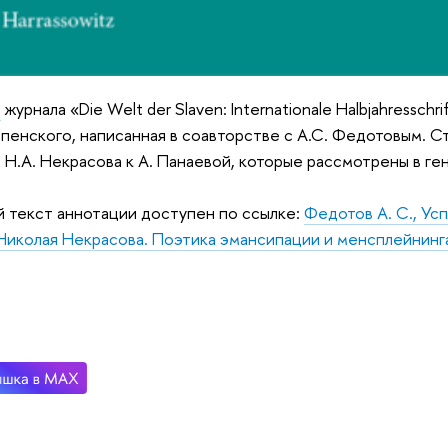
8
журнала «Die Welt der Slaven: Internationale Halbjahresschrif
спенского, написанная в соавторстве с А.С. Федотовым. 
 Н.А. Некрасова к А. Панаевой, которые рассмотрены в ге
 текст аннотации доступен по ссылке:
Федотов А. С., Ус
Николая Некрасова. Поэтика эмансипации и менсплейнинг