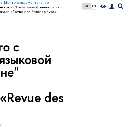
Центр фундаментальных
РУС
EN
енского «"Смешение французского с
нале «Revue des études slaves»
о с
 языковой
не"
 «Revue des