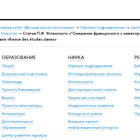
университет «Высшая школа экономики»
→
Научные подразделения
→
Цент
→
Новости
→
Статья П.Ф. Успенского «"Смешение французского с нижегор
але «Revue des études slaves»
ОБРАЗОВАНИЕ
НАУКА
Р
Лицей
Научные подразделения
Би
Довузовская подготовка
Исследовательские проекты
Из
Олимпиады
Мониторинги
Кн
Прием в бакалавриат
Диссертационные советы
Ти
Вышка+
Защиты диссертаций
Ме
Прием в магистратуру
Академическое развитие
Жу
Аспирантура
Конкурсы и гранты
Пу
Дополнительное
Внешние научно-
образование
информационные ресурсы
Центр развития карьеры