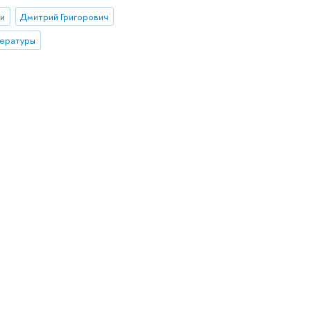
ии
Дмитрий Григорович
тературы