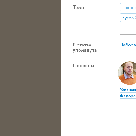
Темы
профе
русски
Лабора
В статье
упомянуты
Персоны
Успенск
Федоро