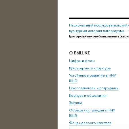
Национальный исследовательский 
культурная история литературы»
Григоровича» опубликована в журн
О ВЫШКЕ
Цифры и факты
Руководство и структура
Устойчивое развитие в НИУ
ВШЭ
Преподаватели и сотрудники
Корпуса и общежития
Закупки
Обращения граждан в НИУ
ВШЭ
Фонд целевого капитала