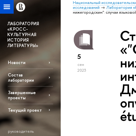
Национальный исследовательски
исследований
Лаборатория «
нижегородским": случаи языково
ЛАБОРАТОРИЯ
«КРОСС-
Ст
КУЛЬТУРНАЯ
ИСТОРИЯ
«"
ЛИТЕРАТУРЫ»
5
ни
Новости
сен
ин
2023
Состав
лаборатории
Дм
Завершенные
оп
проекты
ét
Текущий проект
руководитель