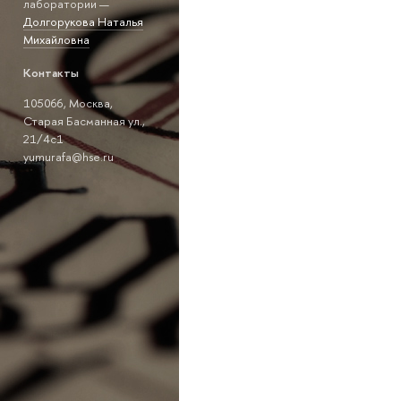
лаборатории —
Долгорукова Наталья
Михайловна
Контакты
105066, Москва,
Старая Басманная ул.,
21/4с1
yumurafa@hse.ru