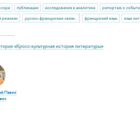
ссора
публикации
исследования и аналитика
репортаж о событ
й реализм
русско-французские связи, французский язык в России
французский язык
язык ли
тория «Кросс-культурная история литературы»
ий Павел
вич