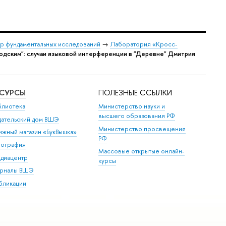
р фундаментальных исследований
→
Лаборатория «Кросс-
одским": случаи языковой интерференции в "Деревне" Дмитрия
ЕСУРСЫ
ПОЛЕЗНЫЕ ССЫЛКИ
блиотека
Министерство науки и
высшего образования РФ
дательский дом ВШЭ
Министерство просвещения
ижный магазин «БукВышка»
РФ
пография
Массовые открытые онлайн-
диацентр
курсы
рналы ВШЭ
бликации