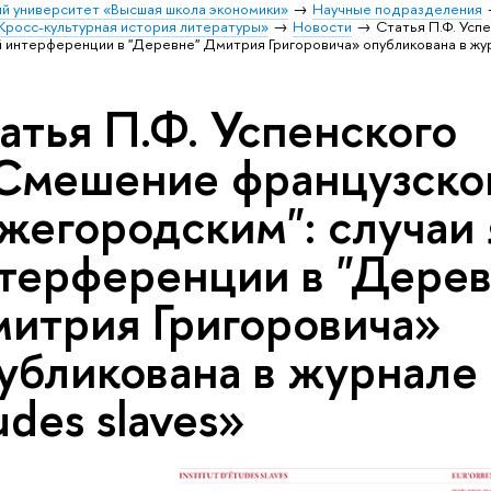
й университет «Высшая школа экономики»
Научные подразделения
Кросс-культурная история литературы»
Новости
Статья П.Ф. Усп
й интерференции в "Деревне" Дмитрия Григоровича» опубликована в жур
атья П.Ф. Успенского
Смешение французског
жегородским": случаи
терференции в "Дерев
итрия Григоровича»
убликована в журнале
udes slaves»