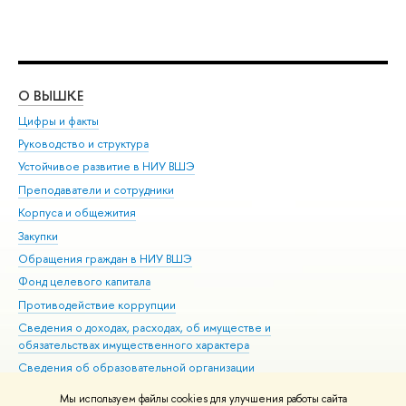
О ВЫШКЕ
ОБ
Цифры и факты
Ли
Руководство и структура
Дов
Устойчивое развитие в НИУ ВШЭ
Ол
Преподаватели и сотрудники
При
Корпуса и общежития
Вы
Закупки
При
Обращения граждан в НИУ ВШЭ
Ас
Фонд целевого капитала
До
Противодействие коррупции
Цен
Сведения о доходах, расходах, об имуществе и
Би
обязательствах имущественного характера
Об
Сведения об образовательной организации
Обр
Людям с ограниченными возможностями здоровья
Мы используем файлы cookies для улучшения работы сайта