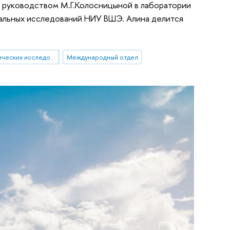
д руководством М.Г.Колосницыной в лаборатории
льных исследований НИУ ВШЭ. Алина делится
Лаборатория экономических исследований общественного сектора
Международный отдел