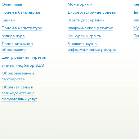
Олимпиады
Мониторинги
Кн
Прием в бакалавриат
Диссертационные советы
Ти
Вышка+
Защиты диссертаций
Ме
Прием в магистратуру
Академическое развитие
Жу
Аспирантура
Конкурсы и гранты
Пу
Дополнительное
Внешние научно-
образование
информационные ресурсы
Центр развития карьеры
Бизнес-инкубатор ВШЭ
Образовательные
партнерства
Обратная связь и
взаимодействие с
получателями услуг