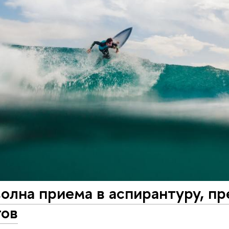
олна приема в аспирантуру, п
тов