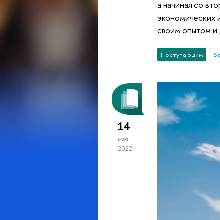
а начиная со вт
экономических 
своим опытом и
Поступающим
б
14
мая
2022