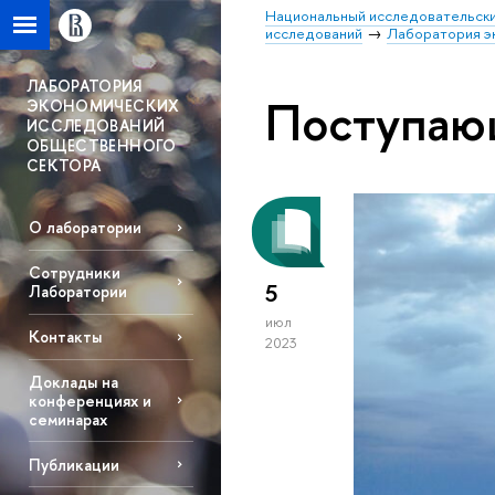
Национальный исследовательски
исследований
Лаборатория э
ЛАБОРАТОРИЯ
Поступа
ЭКОНОМИЧЕСКИХ
ИССЛЕДОВАНИЙ
ОБЩЕСТВЕННОГО
СЕКТОРА
О лаборатории
Сотрудники
5
Лаборатории
июл
Контакты
2023
Доклады на
конференциях и
семинарах
Публикации