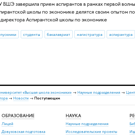
 ВШЭ завершила прием аспирантов в рамках первой волны.
пирантской школы по экономике делятся своим опытом по
 директора Аспирантской школы по экономике
пускники
студенты
бакалавриат
магистратура
аспирантура
университет «Высшая школа экономики»
→
Научные подразделения
→
Цент
тора
→
Новости
→
Поступающим
ОБРАЗОВАНИЕ
НАУКА
Р
Лицей
Научные подразделения
Би
Довузовская подготовка
Исследовательские проекты
Из