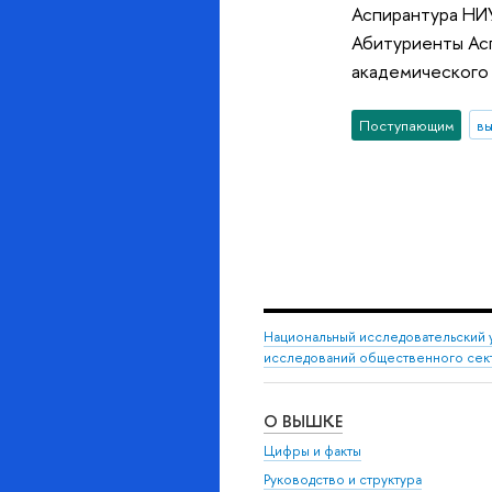
Аспирантура НИУ
Абитуриенты Ас
академического
Поступающим
вы
Национальный исследовательский 
исследований общественного сек
О ВЫШКЕ
Цифры и факты
Руководство и структура