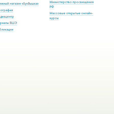
Министерство просвещения
ижный магазин «БукВышка»
РФ
пография
Массовые открытые онлайн-
диацентр
курсы
рналы ВШЭ
бликации