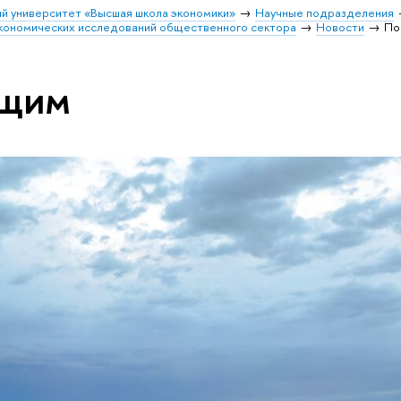
й университет «Высшая школа экономики»
Научные подразделения
кономических исследований общественного сектора
Новости
По
ющим