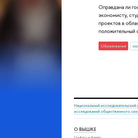
Оправдана ли го
экономисту, сту
проектов в обла
положительный о
Образование
он
Национальный исследовательский 
исследований общественного сек
О ВЫШКЕ
Цифры и факты