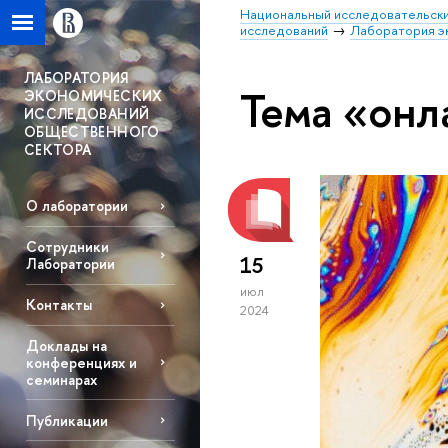
Национальный исследовательски
исследований
Лаборатория э
ЛАБОРАТОРИЯ
Тема «онл
ЭКОНОМИЧЕСКИХ
ИССЛЕДОВАНИЙ
ОБЩЕСТВЕННОГО
СЕКТОРА
О лаборатории
Сотрудники
15
Лаборатории
июл
Контакты
2024
Доклады на
конференциях и
семинарах
Публикации