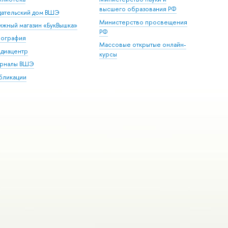
высшего образования РФ
дательский дом ВШЭ
Министерство просвещения
ижный магазин «БукВышка»
РФ
пография
Массовые открытые онлайн-
диацентр
курсы
рналы ВШЭ
бликации