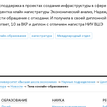
споддержка в проектах создания инфраструктуры в сфере 
дентка нлайн магистратуры Экономический анализ, Надежд
сти обращения с отходами. И получила в своей дипломно
твет, 10 за ВКР и диплом с отличием магистра НИУ ВШЭ
лайн-образование
магистратура
Международный отдел
университет «Высшая школа экономики»
→
Научные подразделения
→
Цент
тора
→
Новости
→
Тема «онлайн-образование»
ОБРАЗОВАНИЕ
НАУКА
Р
Лицей
Научные подразделения
Би