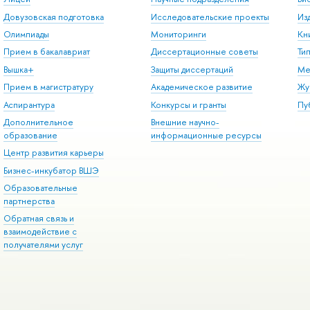
Довузовская подготовка
Исследовательские проекты
Из
Олимпиады
Мониторинги
Кн
Прием в бакалавриат
Диссертационные советы
Ти
Вышка+
Защиты диссертаций
Ме
Прием в магистратуру
Академическое развитие
Жу
Аспирантура
Конкурсы и гранты
Пу
Дополнительное
Внешние научно-
образование
информационные ресурсы
Центр развития карьеры
Бизнес-инкубатор ВШЭ
Образовательные
партнерства
Обратная связь и
взаимодействие с
получателями услуг