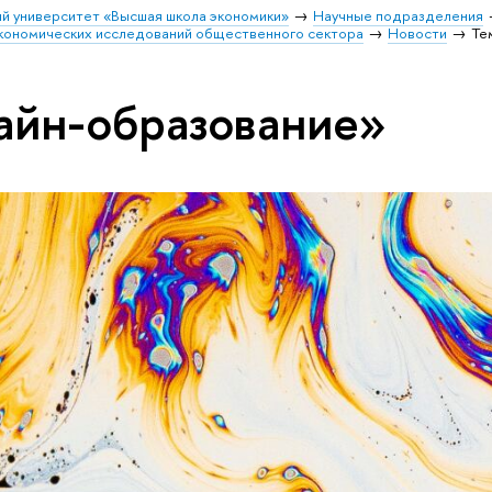
й университет «Высшая школа экономики»
Научные подразделения
кономических исследований общественного сектора
Новости
Те
айн-образование»