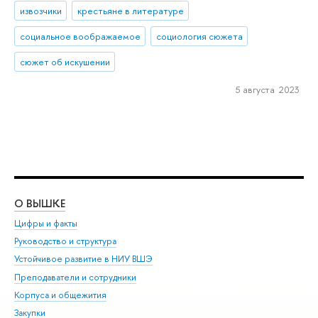
извозчики
крестьяне в литературе
социальное воображаемое
социология сюжета
сюжет об искушении
5 августа 2023
О ВЫШКЕ
ОБ
Цифры и факты
Ли
Руководство и структура
Дов
Устойчивое развитие в НИУ ВШЭ
Ол
Преподаватели и сотрудники
При
Корпуса и общежития
Вы
Закупки
При