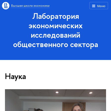
Высшая школа экономики
Меню
Лаборатория
экономических
исследований
общественного сектора
Наука