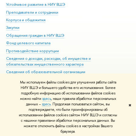
Устойчивое развитие в НИУ ВШЭ
Ол
Преподаватели и сотрудники
При
Корпуса и общежития
Вы
Закупки
При
Обращения граждан в НИУ ВШЭ
Ас
Фонд целевого капитала
До
Противодействие коррупции
Цен
Сведения о доходах, расходах, об имуществе и
Би
обязательствах имущественного характера
Об
Сведения об образовательной организации
Обр
Людям с ограниченными возможностями здоровья
Мы используем файлы cookies для улучшения работы сайта
Единая платежная страница
НИУ ВШЭ и большего удобства его использования. Более
подробную информацию об использовании файлов cookies
Работа в Вышке
можно найти
здесь
, наши правила обработки персональных
данных –
здесь
. Продолжая пользоваться сайтом, вы
✖
Редактору
подтверждаете, что были проинформированы об
© НИУ ВШЭ 1993–2026
Адреса и контакты
Условия использования
использовании файлов cookies сайтом НИУ ВШЭ и согласны
с нашими правилами обработки персональных данных. Вы
материалов
Политика конфиденциальности
Карта сайта
можете отключить файлы cookies в настройках Вашего
Шрифты HSE Sans и HSE Slab разработаны в
Школе дизайна НИУ ВШЭ
браузера.