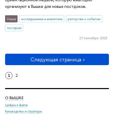
организуют в Вышке для новых постдоков.
Наука
исследования и аналитика
репортаж о событии
постдоки
27 сентября 2023
Следующая страница
1
2
О ВЫШКЕ
ОБ
Цифры и факты
Ли
Руководство и структура
Дов