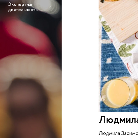
Экспертная
деятельность
Людмила
Людмила Засимов