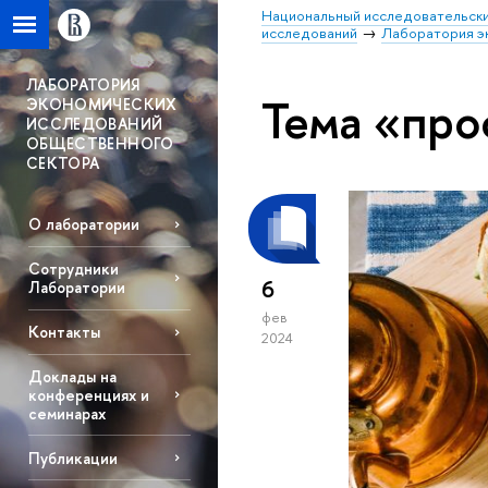
Национальный исследовательски
исследований
Лаборатория э
ЛАБОРАТОРИЯ
Тема «про
ЭКОНОМИЧЕСКИХ
ИССЛЕДОВАНИЙ
ОБЩЕСТВЕННОГО
СЕКТОРА
О лаборатории
Сотрудники
6
Лаборатории
фев
Контакты
2024
Доклады на
конференциях и
семинарах
Публикации