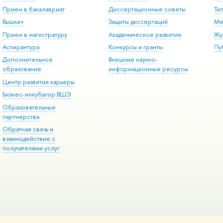
Прием в бакалавриат
Диссертационные советы
Ти
Вышка+
Защиты диссертаций
Ме
Прием в магистратуру
Академическое развитие
Жу
Аспирантура
Конкурсы и гранты
Пу
Дополнительное
Внешние научно-
образование
информационные ресурсы
Центр развития карьеры
Бизнес-инкубатор ВШЭ
Образовательные
партнерства
Обратная связь и
взаимодействие с
получателями услуг