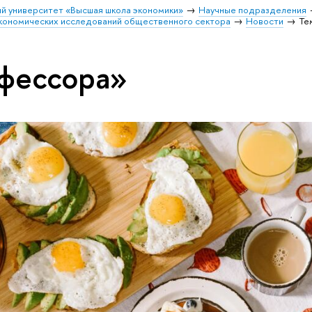
й университет «Высшая школа экономики»
Научные подразделения
кономических исследований общественного сектора
Новости
Те
фессора»