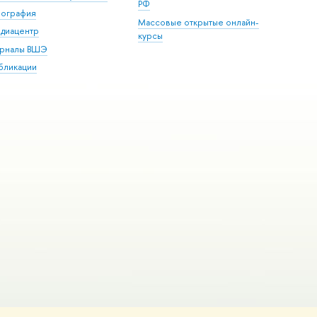
РФ
пография
Массовые открытые онлайн-
диацентр
курсы
рналы ВШЭ
бликации