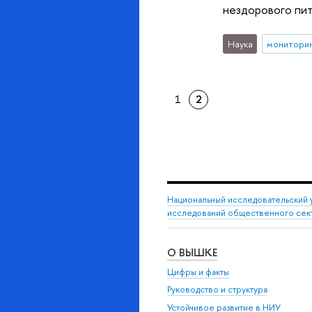
нездорового пит
Наука
монитори
1
2
Национальный исследовательский 
исследований общественного сек
О ВЫШКЕ
Цифры и факты
Руководство и структура
Устойчивое развитие в НИУ