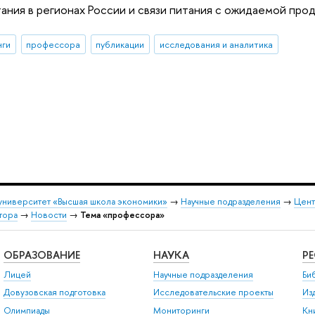
ания в регионах России и связи питания с ожидаемой пр
нги
профессора
публикации
исследования и аналитика
университет «Высшая школа экономики»
→
Научные подразделения
→
Цент
тора
→
Новости
→
Тема «профессора»
ОБРАЗОВАНИЕ
НАУКА
Р
Лицей
Научные подразделения
Би
Довузовская подготовка
Исследовательские проекты
Из
Олимпиады
Мониторинги
Кн