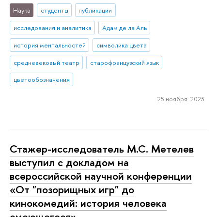
Наука
студенты
публикации
исследования и аналитика
Адам де ла Аль
история ментальностей
символика цвета
средневековый театр
старофранцузский язык
цветообозначения
25 ноября 2023
Стажер-исследователь М.С. Метелев
выступил с докладом на
всероссийской научной конференции
«От "позорищных игр" до
кинокомедий: история человека
смеющегося»