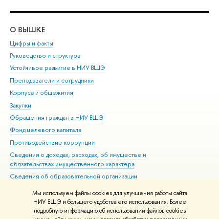
О ВЫШКЕ
ОБ
Цифры и факты
Ли
Руководство и структура
Дов
Устойчивое развитие в НИУ ВШЭ
Ол
Преподаватели и сотрудники
При
Корпуса и общежития
Вы
Закупки
При
Обращения граждан в НИУ ВШЭ
Ас
Фонд целевого капитала
До
Противодействие коррупции
Цен
Сведения о доходах, расходах, об имуществе и
Би
обязательствах имущественного характера
Об
Сведения об образовательной организации
Обр
Людям с ограниченными возможностями здоровья
Мы используем файлы cookies для улучшения работы сайта
Единая платежная страница
НИУ ВШЭ и большего удобства его использования. Более
подробную информацию об использовании файлов cookies
Работа в Вышке