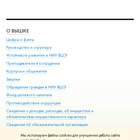
О ВЫШКЕ
ОБ
Цифры и факты
Ли
Руководство и структура
Дов
Устойчивое развитие в НИУ ВШЭ
Ол
Преподаватели и сотрудники
При
Корпуса и общежития
Вы
Закупки
При
Обращения граждан в НИУ ВШЭ
Ас
Фонд целевого капитала
До
Противодействие коррупции
Цен
Сведения о доходах, расходах, об имуществе и
Би
обязательствах имущественного характера
Об
Сведения об образовательной организации
Обр
Людям с ограниченными возможностями здоровья
Мы используем файлы cookies для улучшения работы сайта