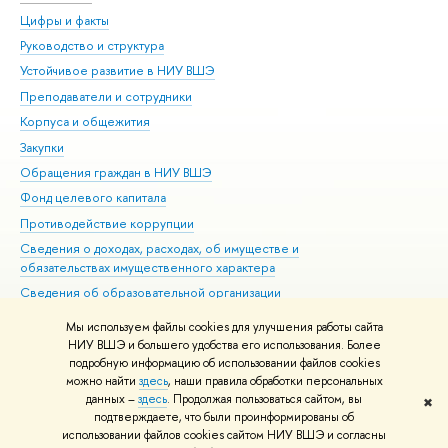
Цифры и факты
Ли
Руководство и структура
Дов
Устойчивое развитие в НИУ ВШЭ
Ол
Преподаватели и сотрудники
При
Корпуса и общежития
Вы
Закупки
При
Обращения граждан в НИУ ВШЭ
Ас
Фонд целевого капитала
До
Противодействие коррупции
Цен
Сведения о доходах, расходах, об имуществе и
Би
обязательствах имущественного характера
Об
Сведения об образовательной организации
Обр
Людям с ограниченными возможностями здоровья
Мы используем файлы cookies для улучшения работы сайта
Единая платежная страница
НИУ ВШЭ и большего удобства его использования. Более
подробную информацию об использовании файлов cookies
Работа в Вышке
можно найти
здесь
, наши правила обработки персональных
данных –
здесь
. Продолжая пользоваться сайтом, вы
✖
Редактору
подтверждаете, что были проинформированы об
© НИУ ВШЭ 1993–2026
Адреса и контакты
Условия использования
использовании файлов cookies сайтом НИУ ВШЭ и согласны