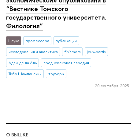
“Вестнике Томского
государственного университета.
Филология”
Наука
профессора
публикации
исследования и аналитика
fin'amors
jeux-partis
Адам де ла Аль
средневековая пародия
Тибо Шампанский
труверы
20 сентября 2023
О ВЫШКЕ
ОБ