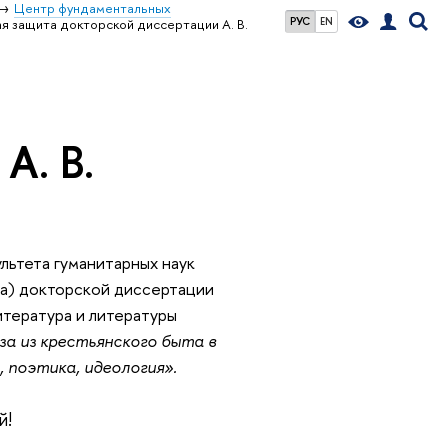
Центр фундаментальных
РУС
EN
 защита докторской диссертации А. В.
а
А. В.
льтета гуманитарных наук 
НИУ ВШЭ состоялось предварительное обсуждение (предзащита) докторской диссертации 
тература и литературы 
а из крестьянского быта в 
поэтика, идеология». 
й!