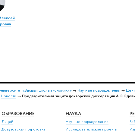
Алексей
рович
университет «Высшая школа экономики»
→
Научные подразделения
→
Цент
→
Новости
→
Предварительная защита докторской диссертации А. В. Вдов
ОБРАЗОВАНИЕ
НАУКА
Р
Лицей
Научные подразделения
Би
Довузовская подготовка
Исследовательские проекты
Из