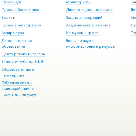
Олимпиады
Мониторинги
Кн
Прием в бакалавриат
Диссертационные советы
Ти
Вышка+
Защиты диссертаций
Ме
Прием в магистратуру
Академическое развитие
Жу
Аспирантура
Конкурсы и гранты
Пу
Дополнительное
Внешние научно-
образование
информационные ресурсы
Центр развития карьеры
Бизнес-инкубатор ВШЭ
Образовательные
партнерства
Обратная связь и
взаимодействие с
получателями услуг