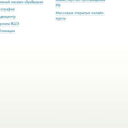
ижный магазин «БукВышка»
РФ
пография
Массовые открытые онлайн-
диацентр
курсы
рналы ВШЭ
бликации