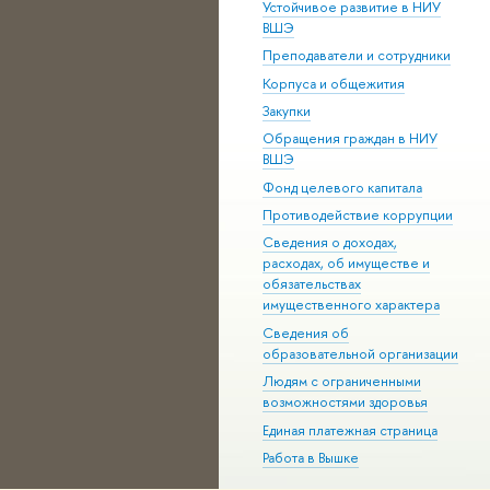
Устойчивое развитие в НИУ
ВШЭ
Преподаватели и сотрудники
Корпуса и общежития
Закупки
Обращения граждан в НИУ
ВШЭ
Фонд целевого капитала
Противодействие коррупции
Сведения о доходах,
расходах, об имуществе и
обязательствах
имущественного характера
Сведения об
образовательной организации
Людям с ограниченными
возможностями здоровья
Единая платежная страница
Работа в Вышке