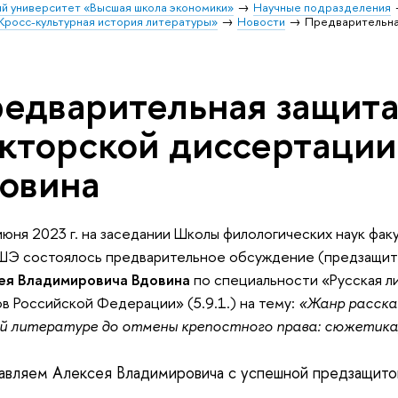
й университет «Высшая школа экономики»
Научные подразделения
Кросс-культурная история литературы»
Новости
Предварительная
едварительная защит
кторской диссертации 
овина
июня 2023 г. на заседании Школы филологических наук факу
ея Владимировича Вдовина
 по специальности «Русская ли
в Российской Федерации» (5.9.1.) на тему: 
«Жанр рассказ
й литературе до отмены крепостного права: сюжетика, 
авляем Алексея Владимировича с успешной предзащито