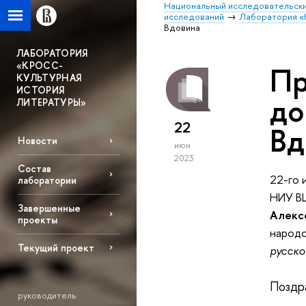
Национальный исследовательски
исследований
Лаборатория «
Вдовина
ЛАБОРАТОРИЯ
«КРОСС-
Пр
КУЛЬТУРНАЯ
ИСТОРИЯ
до
ЛИТЕРАТУРЫ»
22
Вд
Новости
июн
2023
Состав
22-го 
лаборатории
Завершенные
Алекс
проекты
народо
Текущий проект
русско
Поздр
руководитель