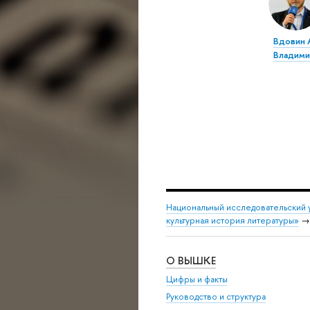
Вдовин 
Владими
Национальный исследовательский 
культурная история литературы»
О ВЫШКЕ
Цифры и факты
Руководство и структура