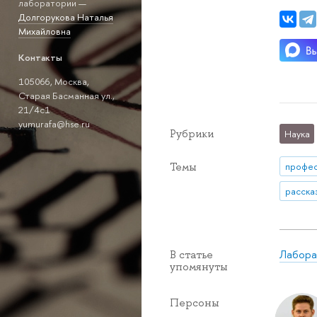
лаборатории —
Долгорукова Наталья
Михайловна
Контакты
105066, Москва,
Старая Басманная ул.,
21/4с1
yumurafa@hse.ru
Рубрики
Наука
Темы
профе
Лабора
В статье
упомянуты
Персоны