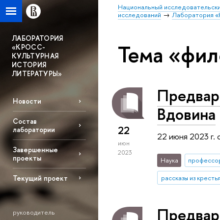
Национальный исследовательски
исследований
Лаборатория «
ЛАБОРАТОРИЯ
Тема «фил
«КРОСС-
КУЛЬТУРНАЯ
ИСТОРИЯ
ЛИТЕРАТУРЫ»
Предвари
Новости
Вдовина
Состав
22
лаборатории
22 июня 2023 г.
июн
Завершенные
2023
проекты
Наука
профессо
Текущий проект
рассказы из кресть
Предвар
руководитель