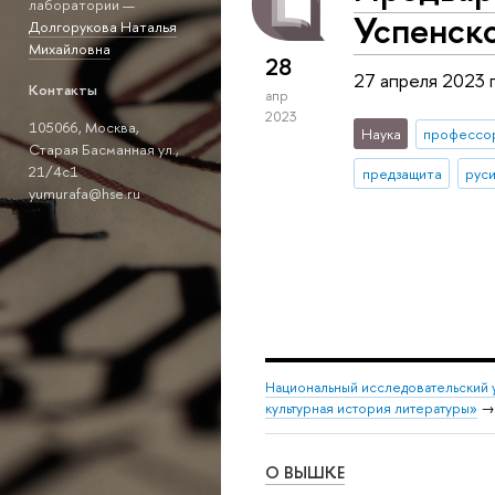
лаборатории —
Успенск
Долгорукова Наталья
Михайловна
28
27 апреля 2023 
Контакты
апр
2023
105066, Москва,
Наука
профессо
Старая Басманная ул.,
21/4с1
предзащита
рус
yumurafa@hse.ru
Национальный исследовательский 
культурная история литературы»
О ВЫШКЕ