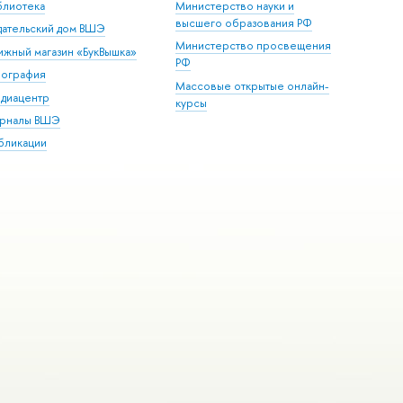
блиотека
Министерство науки и
высшего образования РФ
дательский дом ВШЭ
Министерство просвещения
ижный магазин «БукВышка»
РФ
пография
Массовые открытые онлайн-
диацентр
курсы
рналы ВШЭ
бликации