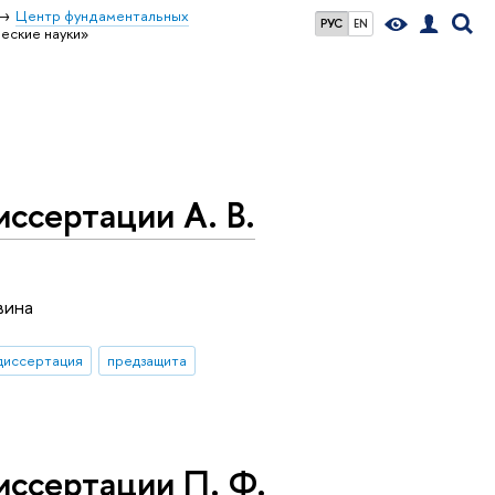
Центр фундаментальных
РУС
EN
еские науки»
ссертации А. В.
вина
диссертация
предзащита
иссертации П. Ф.