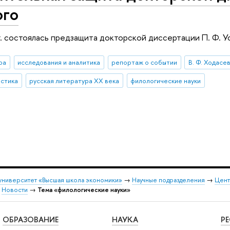
ого
г. состоялась предзащита докторской диссертации П. Ф. 
ра
исследования и аналитика
репортаж о событии
В. Ф. Ходасе
истика
русская литература ХХ века
филологические науки
университет «Высшая школа экономики»
→
Научные подразделения
→
Цент
→
Новости
→
Тема «филологические науки»
ОБРАЗОВАНИЕ
НАУКА
Р