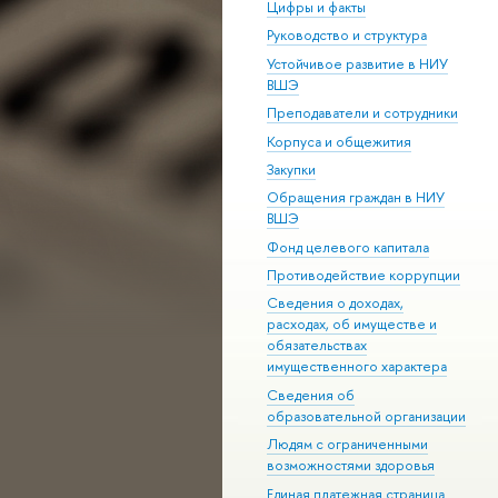
Цифры и факты
Руководство и структура
Устойчивое развитие в НИУ
ВШЭ
Преподаватели и сотрудники
Корпуса и общежития
Закупки
Обращения граждан в НИУ
ВШЭ
Фонд целевого капитала
Противодействие коррупции
Сведения о доходах,
расходах, об имуществе и
обязательствах
имущественного характера
Сведения об
образовательной организации
Людям с ограниченными
возможностями здоровья
Единая платежная страница