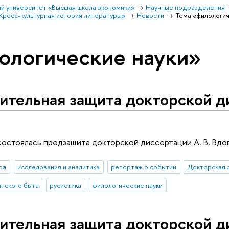
й университет «Высшая школа экономики»
Научные подразделения
Кросс-культурная история литературы»
Новости
Тема «филологич
ологические науки»
тельная защита докторской ди
 состоялась предзащита докторской диссертации А. В. Вдо
ра
исследования и аналитика
репортаж о событии
Докторская 
янского быта
русистика
филологические науки
ительная защита докторской д