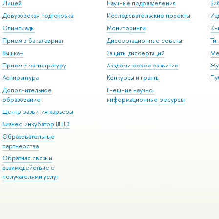
Лицей
Научные подразделения
Би
Довузовская подготовка
Исследовательские проекты
Из
Олимпиады
Мониторинги
Кн
Прием в бакалавриат
Диссертационные советы
Ти
Вышка+
Защиты диссертаций
Ме
Прием в магистратуру
Академическое развитие
Жу
Аспирантура
Конкурсы и гранты
Пу
Дополнительное
Внешние научно-
образование
информационные ресурсы
Центр развития карьеры
Бизнес-инкубатор ВШЭ
Образовательные
партнерства
Обратная связь и
взаимодействие с
получателями услуг