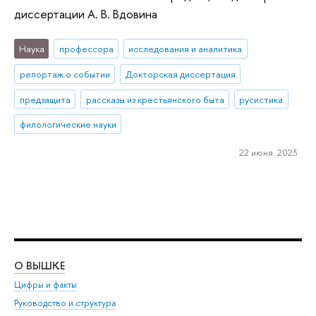
диссертации А. В. Вдовина
Наука
профессора
исследования и аналитика
репортаж о событии
Докторская диссертация
предзащита
рассказы из крестьянского быта
русистика
филологические науки
22 июня 2023
О ВЫШКЕ
ОБ
Цифры и факты
Ли
Руководство и структура
Дов