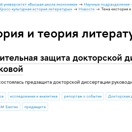
й университет «Высшая школа экономики»
Научные подразделения
Кросс-культурная история литературы»
Новости
Тема «история и
ория и теория литера
ительная защита докторской д
ковой
 состоялась предзащита докторской диссертации руководи
ра
исследования и аналитика
репортаж о событии
Докторская 
.М. Бахтин
предзащита