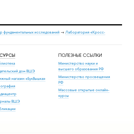
р фундаментальных исследований
→
Лаборатория «Кросс-
ЕСУРСЫ
ПОЛЕЗНЫЕ ССЫЛКИ
блиотека
Министерство науки и
высшего образования РФ
дательский дом ВШЭ
Министерство просвещения
ижный магазин «БукВышка»
РФ
пография
Массовые открытые онлайн-
диацентр
курсы
рналы ВШЭ
бликации