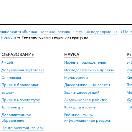
университет «Высшая школа экономики»
→
Научные подразделения
→
Цент
→
Новости
→
Тема «история и теория литературы»
ОБРАЗОВАНИЕ
НАУКА
Р
Лицей
Научные подразделения
Би
Довузовская подготовка
Исследовательские проекты
Из
Олимпиады
Мониторинги
Кн
Прием в бакалавриат
Диссертационные советы
Ти
Вышка+
Защиты диссертаций
Ме
Прием в магистратуру
Академическое развитие
Жу
Аспирантура
Конкурсы и гранты
Пу
Дополнительное
Внешние научно-
образование
информационные ресурсы
Центр развития карьеры