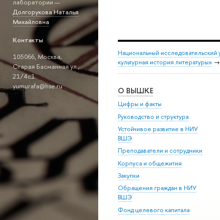
лаборатории —
Долгорукова Наталья
Михайловна
Контакты
Национальный исследовательский 
105066, Москва,
культурная история литературы»
Старая Басманная ул.,
21/4с1
yumurafa@hse.ru
О ВЫШКЕ
Цифры и факты
Руководство и структура
Устойчивое развитие в НИУ
ВШЭ
Преподаватели и сотрудники
Корпуса и общежития
Закупки
Обращения граждан в НИУ
ВШЭ
Фонд целевого капитала