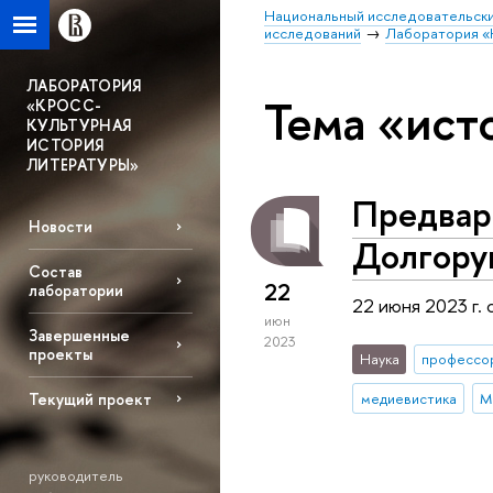
Национальный исследовательски
исследований
Лаборатория «
ЛАБОРАТОРИЯ
Тема «ист
«КРОСС-
КУЛЬТУРНАЯ
ИСТОРИЯ
ЛИТЕРАТУРЫ»
Предвар
Новости
Долгору
Состав
22
лаборатории
22 июня 2023 г.
июн
Завершенные
2023
проекты
Наука
профессо
Текущий проект
медиевистика
М
руководитель