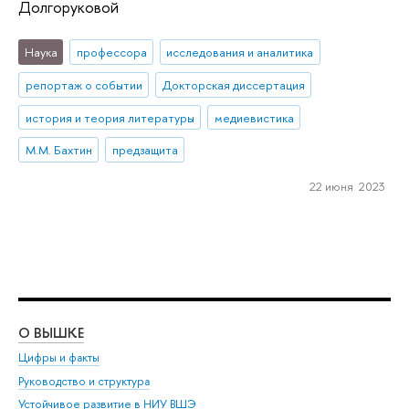
Долгоруковой
Наука
профессора
исследования и аналитика
репортаж о событии
Докторская диссертация
история и теория литературы
медиевистика
М.М. Бахтин
предзащита
22 июня 2023
О ВЫШКЕ
ОБ
Цифры и факты
Ли
Руководство и структура
Дов
Устойчивое развитие в НИУ ВШЭ
Ол