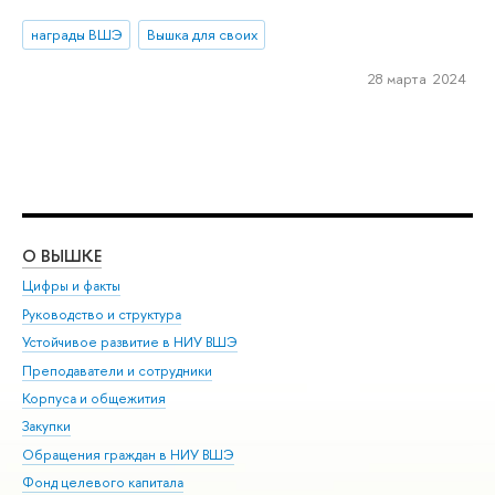
награды ВШЭ
Вышка для своих
28 марта 2024
О ВЫШКЕ
ОБ
Цифры и факты
Ли
Руководство и структура
Дов
Устойчивое развитие в НИУ ВШЭ
Ол
Преподаватели и сотрудники
При
Корпуса и общежития
Вы
Закупки
При
Обращения граждан в НИУ ВШЭ
Ас
Фонд целевого капитала
До