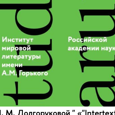
 М. Долгоруковой " «"Intertextua