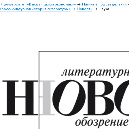
й университет «Высшая школа экономики»
Научные подразделения
Кросс-культурная история литературы»
Новости
Наука