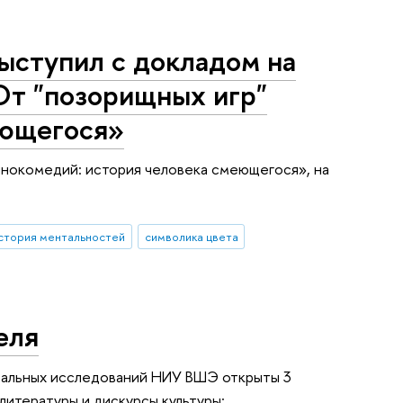
ыступил с докладом на
От "позорищных игр"
еющегося»
кинокомедий: история человека смеющегося», на
стория ментальностей
символика цвета
еля
тальных исследований НИУ ВШЭ открыты 3
литературы и дискурсы культуры: