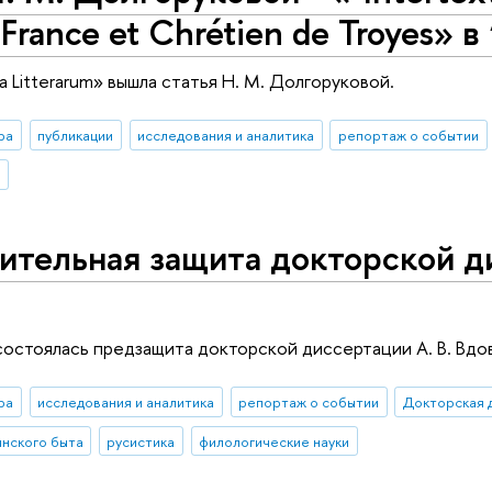
France et Chrétien de Troyes» в
a Litterarum» вышла статья Н. М. Долгоруковой.
ра
публикации
исследования и аналитика
репортаж о событии
я
тельная защита докторской ди
 состоялась предзащита докторской диссертации А. В. Вдо
ра
исследования и аналитика
репортаж о событии
Докторская 
янского быта
русистика
филологические науки