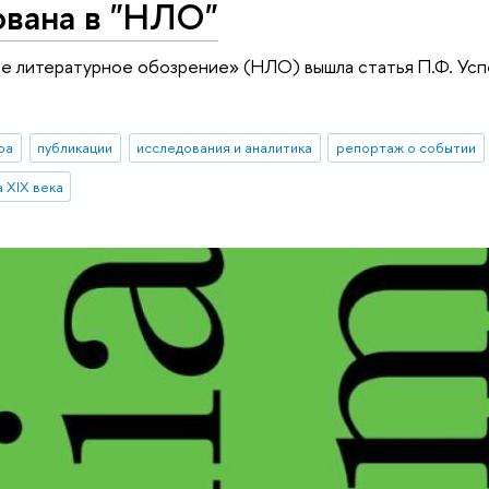
ована в "НЛО"
е литературное обозрение» (НЛО) вышла статья П.Ф. Успе
ра
публикации
исследования и аналитика
репортаж о событии
 XIX века