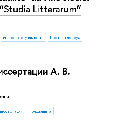
 “Studia Litterarum”
интертекстуальность
Кретьен де Труа
ссертации А. В.
вина
диссертация
предзащита