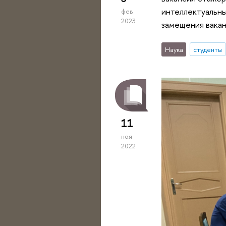
интеллектуальны
фев
2023
замещения вака
Наука
студенты
11
ноя
2022