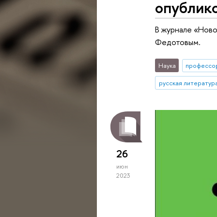
опублик
В журнале «Ново
Федотовым.
Наука
профессо
русская литература
26
июн
2023