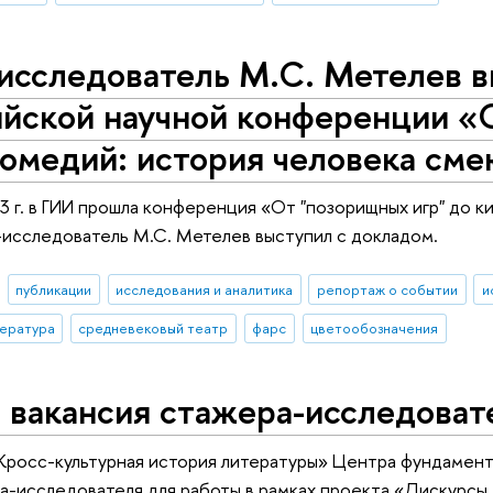
исследователь М.С. Метелев в
ийской научной конференции «
комедий: история человека см
3 г. в ГИИ прошла конференция «От "позорищных игр" до 
исследователь М.С. Метелев выступил с докладом.
публикации
исследования и аналитика
репортаж о событии
и
ература
средневековый театр
фарс
цветообозначения
 вакансия стажера-исследоват
«Кросс-культурная история литературы» Центра фундамен
а-исследователя для работы в рамках проекта «Дискурсы 