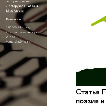
лаборатории —
Долгорукова Наталья
Михайловна
Контакты
105066, Москва,
Старая Басманная ул.,
21/4с1
yumurafa@hse.ru
Статья П
поэзия и