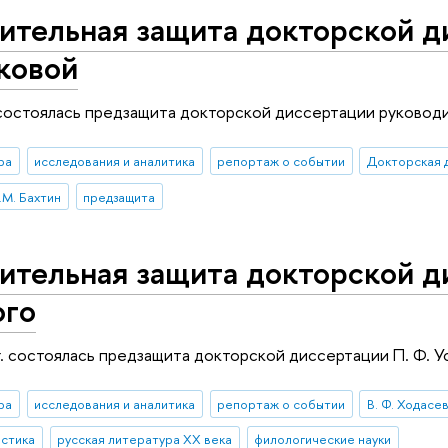
ительная защита докторской д
ковой
 состоялась предзащита докторской диссертации руководи
ра
исследования и аналитика
репортаж о событии
Докторская 
.М. Бахтин
предзащита
ительная защита докторской д
ого
г. состоялась предзащита докторской диссертации П. Ф. 
ра
исследования и аналитика
репортаж о событии
В. Ф. Ходасе
истика
русская литература ХХ века
филологические науки