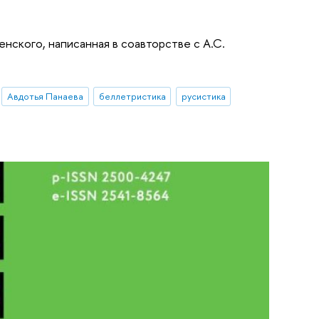
нского, написанная в соавторстве с А.С.
Авдотья Панаева
беллетристика
русистика