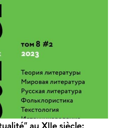
lité" au XIIe siècle: