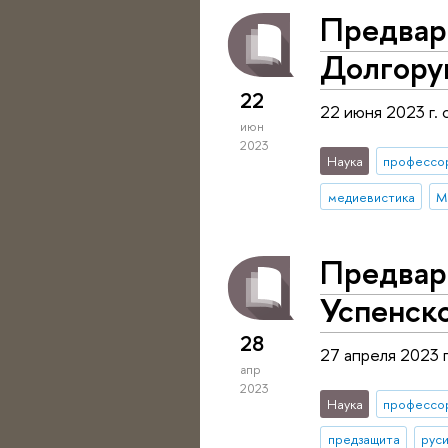
Предвар
Долгору
22
22 июня 2023 г.
июн
2023
Наука
профессо
медиевистика
М
Предвар
Успенск
28
27 апреля 2023 
апр
2023
Наука
профессо
предзащита
рус