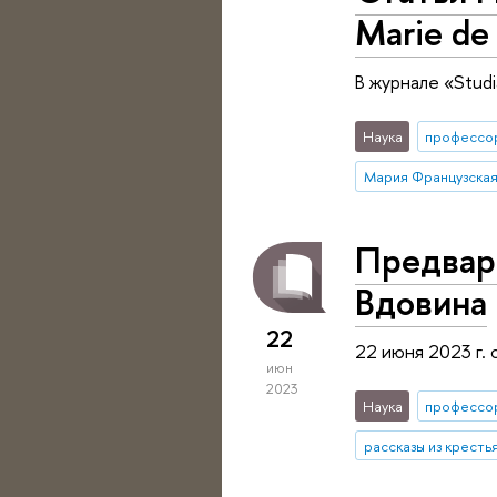
Marie de 
В журнале «Studi
Наука
профессо
Мария Французска
Предвари
Вдовина
22
22 июня 2023 г.
июн
2023
Наука
профессо
рассказы из кресть