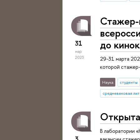
Стажер-
всеросс
до кино
31
мар
2023
29-31 марта 202
которой стажер-
Наука
студенты
средневековая лит
Открыта
В лаборатории 
3
вакансии стажер